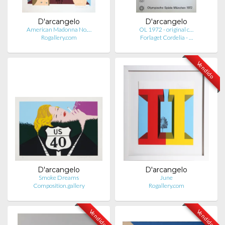
D'arcangelo
D'arcangelo
American Madonna No.…
OL 1972 - original c…
Rogallery.com
Forlaget Cordelia - …
Vendido
D'arcangelo
D'arcangelo
Smoke Dreams
June
Composition.gallery
Rogallery.com
Vendido
Vendido