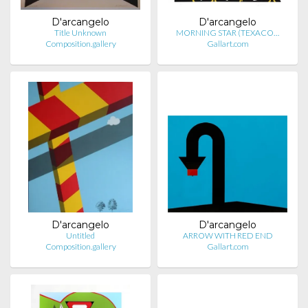
D'arcangelo
D'arcangelo
Title Unknown
MORNING STAR (TEXACO…
Composition.gallery
Gallart.com
D'arcangelo
D'arcangelo
Untitled
ARROW WITH RED END
Composition.gallery
Gallart.com