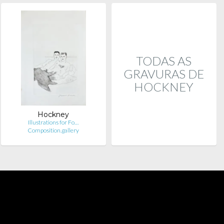
TODAS AS
GRAVURAS DE
HOCKNEY
Hockney
Illustrations for Fo…
Composition.gallery