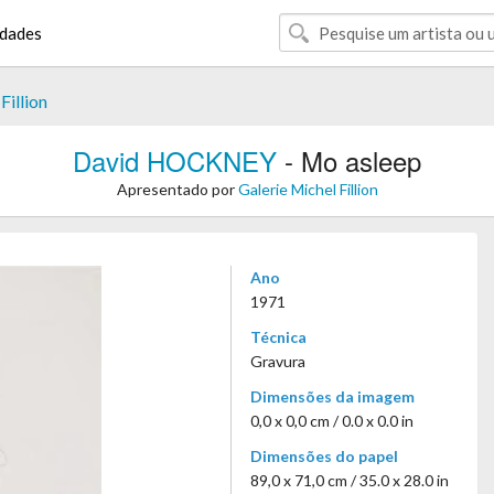
dades
Fillion
David HOCKNEY
- Mo asleep
Apresentado por
Galerie Michel Fillion
Ano
1971
Técnica
Gravura
Dimensões da imagem
0,0 x 0,0 cm / 0.0 x 0.0 in
Dimensões do papel
89,0 x 71,0 cm / 35.0 x 28.0 in