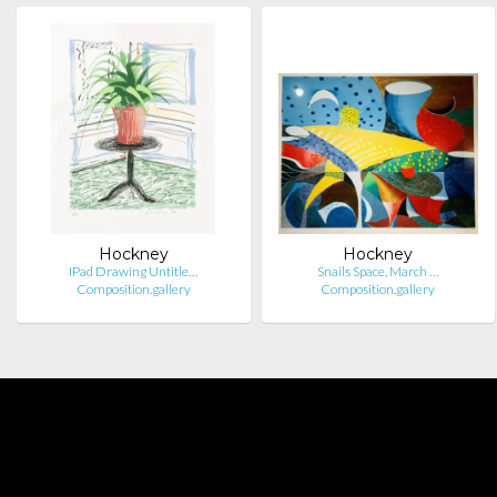
Hockney
Hockney
IPad Drawing Untitle…
Snails Space, March …
Composition.gallery
Composition.gallery