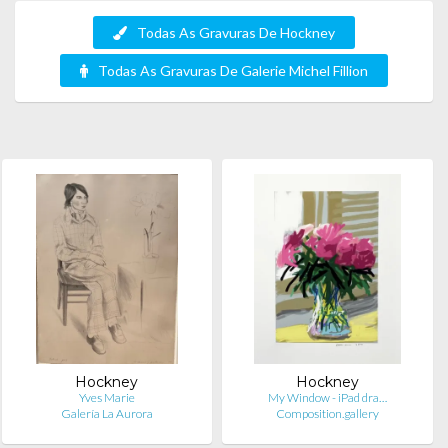
Todas As Gravuras De Hockney
Todas As Gravuras De Galerie Michel Fillion
Hockney
Hockney
Yves Marie
My Window - iPad dra…
Galería La Aurora
Composition.gallery