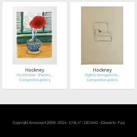
Hockney
Hockney
My Window - iPad dra…
Slightly damaged cha…
Composition.gallery
Composition.gallery
Copyright Amorosart 2008 - 2026 - CNIL n° : 1301442 -
Glossário
-
F.a.q