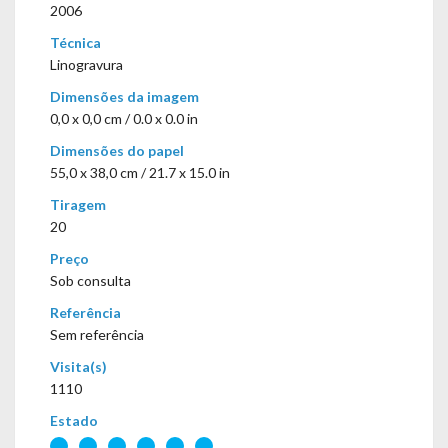
2006
Técnica
Linogravura
Dimensões da imagem
0,0 x 0,0 cm / 0.0 x 0.0 in
Dimensões do papel
55,0 x 38,0 cm / 21.7 x 15.0 in
Tiragem
20
Preço
Sob consulta
Referência
Sem referência
Visita(s)
1110
Estado