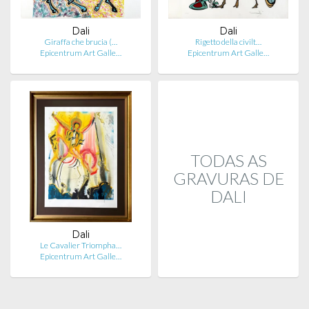
Dali
Dali
Giraffa che brucia (…
Rigetto della civilt…
Epicentrum Art Galle…
Epicentrum Art Galle…
TODAS AS
GRAVURAS DE
DALI
Dali
Le Cavalier Triompha…
Epicentrum Art Galle…