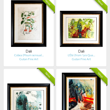
Novo
Novo
Dali
Dali
Cobea (Pisum sensual…
L'Été (from 'Les Qua…
Gutan Fine Art
Gutan Fine Art
Novo
Novo