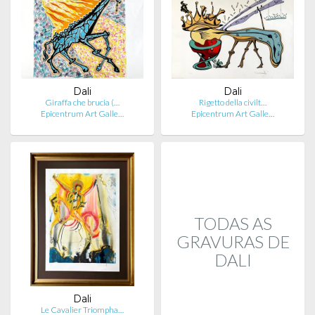
Dali
Dali
Giraffa che brucia (…
Rigetto della civilt…
Epicentrum Art Galle…
Epicentrum Art Galle…
TODAS AS
GRAVURAS DE
DALI
Dali
Le Cavalier Triompha…