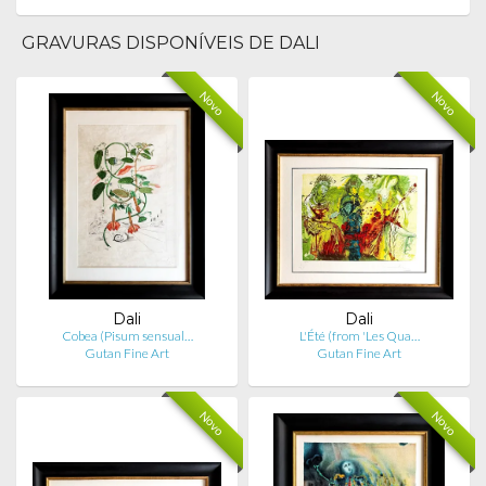
GRAVURAS DISPONÍVEIS DE DALI
Novo
Novo
Dali
Dali
Cobea (Pisum sensual…
L'Été (from 'Les Qua…
Gutan Fine Art
Gutan Fine Art
Novo
Novo