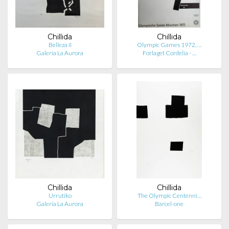
Chillida
Chillida
Belleza II
Olympic Games 1972, …
Galería La Aurora
Forlaget Cordelia - …
Chillida
Chillida
Urrutiko
The Olympic Centenni…
Galería La Aurora
Barcel-one