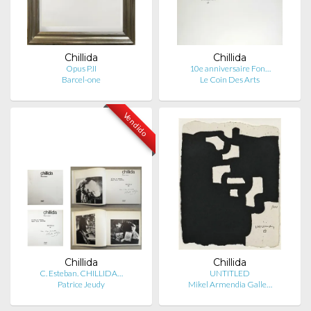
Chillida
Chillida
Opus P.II
10e anniversaire Fon…
Barcel-one
Le Coin Des Arts
Vendido
Chillida
Chillida
C. Esteban. CHILLIDA…
UNTITLED
Patrice Jeudy
Mikel Armendia Galle…