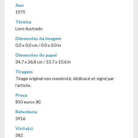
Ano
1975
Técnica
Livro ilustrado
Dimensões da imagem
0,0 x 0,0 cm / 0.0 x 0.0 in
Dimensões do papel
34,7 x 26,8 cm / 13.7 x 10.6 in
Tiragem
Tirage original non numéroté, dédicacé et signé par
l'artiste.
Preço
850 euros (€)
Referência
3916
Visita(s)
382