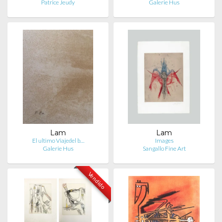
Patrice Jeudy
Galerie Hus
Lam
Lam
El ultimo Viajedel b…
Images
Galerie Hus
Sangallo Fine Art
Vendido