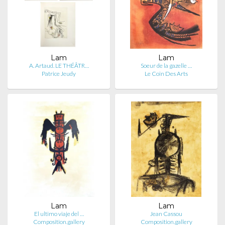
Lam
Lam
A. Artaud. LE THÉÂTR…
Soeur de la gazelle …
Patrice Jeudy
Le Coin Des Arts
Lam
Lam
El ultimo viaje del …
Jean Cassou
Composition.gallery
Composition.gallery